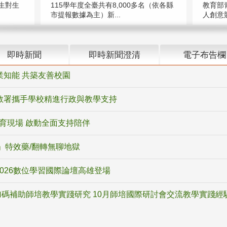
教育部
生對生
115學年度全臺共有8,000多名（依各縣
人創意競
市提報數據為主）新...
即時新聞
即時新聞澄清
電子布告欄
業知能 共築友善校園
教署攜手學校精進行政與教學支持
教育現場 啟動全面支持陪伴
ox」特效藥/翻轉無聊地獄
2026數位學習國際論壇高雄登場
碼補助師培教學實踐研究 10月師培國際研討會交流教學實踐經