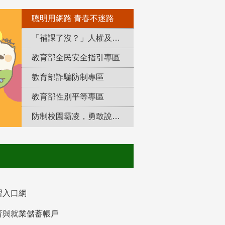
聰明用網路 青春不迷路
「補課了沒？」人權及轉型正義教育專區
教育部全民安全指引專區
教育部詐騙防制專區
教育部性別平等專區
防制校園霸凌，勇敢說出來！
習入口網
育與就業儲蓄帳戶