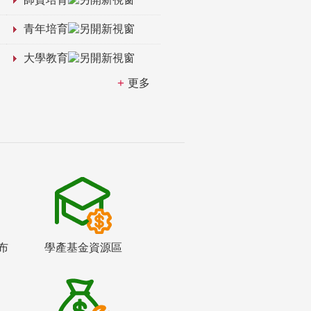
青年培育
大學教育
更多
布
學產基金資源區