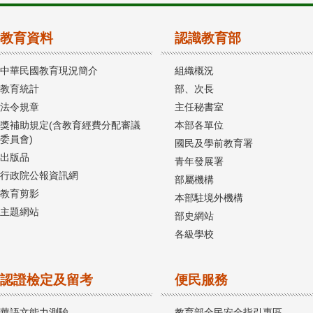
教育資料
認識教育部
中華民國教育現況簡介
組織概況
教育統計
部、次長
法令規章
主任秘書室
獎補助規定(含教育經費分配審議
本部各單位
委員會)
國民及學前教育署
出版品
青年發展署
行政院公報資訊網
部屬機構
教育剪影
本部駐境外機構
主題網站
部史網站
各級學校
認證檢定及留考
便民服務
華語文能力測驗
教育部全民安全指引專區