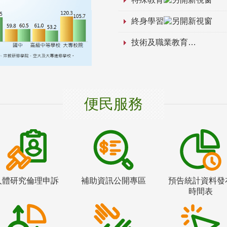
終身學習
技術及職業教育
便民服務
人體研究倫理申訴
補助資訊公開專區
預告統計資料發
時間表