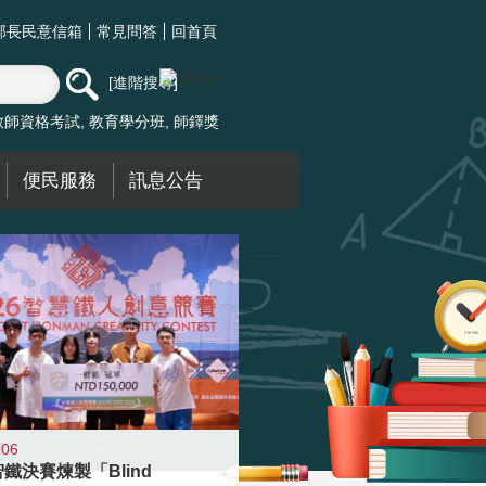
部長民意信箱
常見問答
回首頁
進階搜尋
教師資格考試
教育學分班
師鐸獎
便民服務
訊息公告
-06
智鐵決賽煉製「Blind