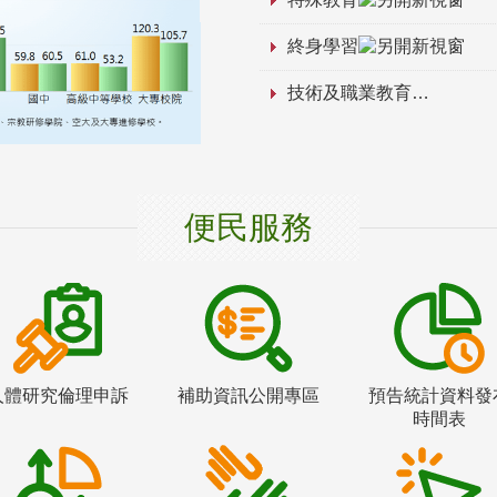
終身學習
技術及職業教育
便民服務
人體研究倫理申訴
補助資訊公開專區
預告統計資料發
時間表