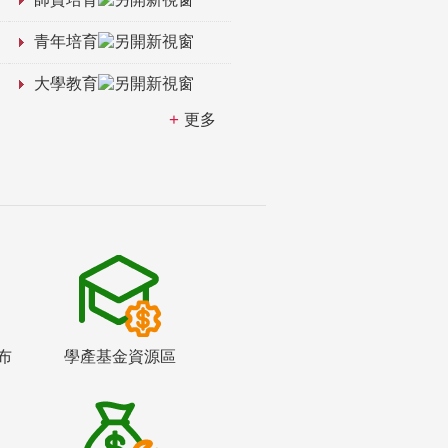
青年培育
大學教育
更多
布
學產基金資源區