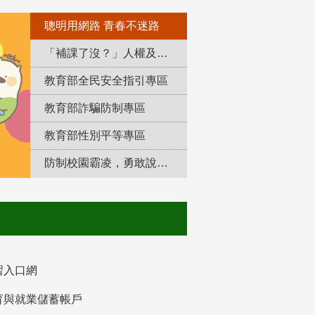
聰明用網路 青春不迷路
「補課了沒？」人權及轉型正義教育專區
教育部全民安全指引專區
教育部詐騙防制專區
教育部性別平等專區
防制校園霸凌，勇敢說出來！
習入口網
育與就業儲蓄帳戶