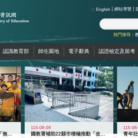
網站導覽
:::
English
熱門搜尋：
認識教育部
師生園地
電子辭典
認證檢定及留考
115-08-09
115-08
青年百億海外圓夢基金計畫「無礙征途
國教署補助22縣市積極推動「改善無