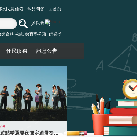
部長民意信箱
常見問答
回首頁
進階搜尋
教師資格考試
教育學分班
師鐸獎
便民服務
訊息公告
-08
青年壯遊點精選夏夜限定避暑提案 漫