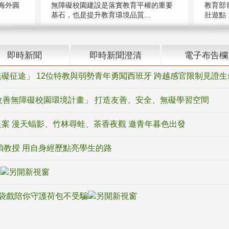
海外圓
無障礙校園建設是落實教育平權的重要
教育部
基石，也是提升教育環境品質...
壯遊點，
即時新聞
即時新聞澄清
電子布告欄
礙征途」 12位特教與弱勢青年勇闖西班牙 跨越感官限制見證生
改善無障礙校園環境計畫」 打造友善、安全、無礙學習空間
案 漫天蝠影、竹林尋蛙、茶香夜觀 邀青年暮色出發
禎教授 用自身經歷點亮學生的路
騙
袋戲陪你守護荷包不受騙