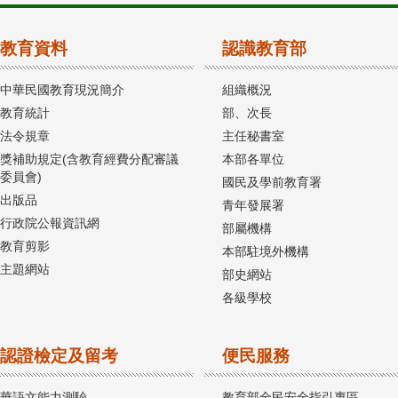
教育資料
認識教育部
中華民國教育現況簡介
組織概況
教育統計
部、次長
法令規章
主任秘書室
獎補助規定(含教育經費分配審議
本部各單位
委員會)
國民及學前教育署
出版品
青年發展署
行政院公報資訊網
部屬機構
教育剪影
本部駐境外機構
主題網站
部史網站
各級學校
認證檢定及留考
便民服務
華語文能力測驗
教育部全民安全指引專區