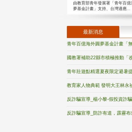
由教育部青年發展署「青年百億
夢基金計畫」支持、台灣適應...
最新消息
青年百億海外圓夢基金計畫「無
國教署補助22縣市積極推動「
青年壯遊點精選夏夜限定避暑提
教育家人物典範 發明大王林永
反詐騙宣導_楊小黎-假投資詐
反詐騙宣導_防詐有道，霹靂布