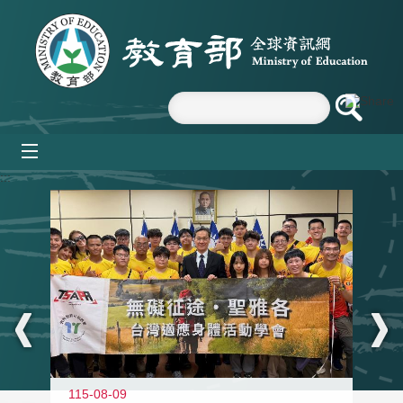
跳到主要內容區塊
mobile_menu
:::
115-08-09
11