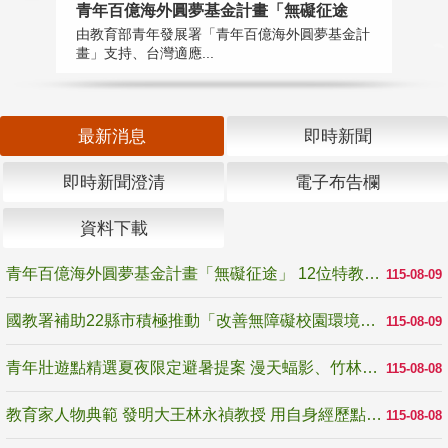
青年百億海外圓夢基金計畫「無礙征途
國
由教育部青年發展署「青年百億海外圓夢基金計
無
畫」支持、台灣適應...
是
最新消息
即時新聞
即時新聞澄清
電子布告欄
資料下載
青年百億海外圓夢基金計畫「無礙征途」 12位特教與弱勢青年勇闖西班牙 跨越感官限制見證生命蛻變
115-08-09
國教署補助22縣市積極推動「改善無障礙校園環境計畫」 打造友善、安全、無礙學習空間
115-08-09
青年壯遊點精選夏夜限定避暑提案 漫天蝠影、竹林尋蛙、茶香夜觀 邀青年暮色出發
115-08-08
教育家人物典範 發明大王林永禎教授 用自身經歷點亮學生的路
115-08-08