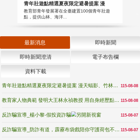
教
青年壯遊點精選夏夜限定避暑提案 漫
在
教育部青年發展署在全臺建置100個青年壯遊
譽
點，提供山林、海洋...
最新消息
即時新聞
即時新聞澄清
電子布告欄
資料下載
青年壯遊點精選夏夜限定避暑提案 漫天蝠影、竹林尋蛙、茶香夜觀 邀青年暮色出發
115-08-08
教育家人物典範 發明大王林永禎教授 用自身經歷點亮學生的路
115-08-08
反詐騙宣導_楊小黎-假投資詐騙
115-08-07
反詐騙宣導_防詐有道，霹靂布袋戲陪你守護荷包不受騙
115-08-07