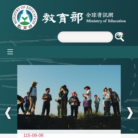
跳到主要內容區塊
mobile_menu
:::
11
115-08-08