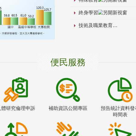
終身學習
技術及職業教育
便民服務
人體研究倫理申訴
補助資訊公開專區
預告統計資料發
時間表