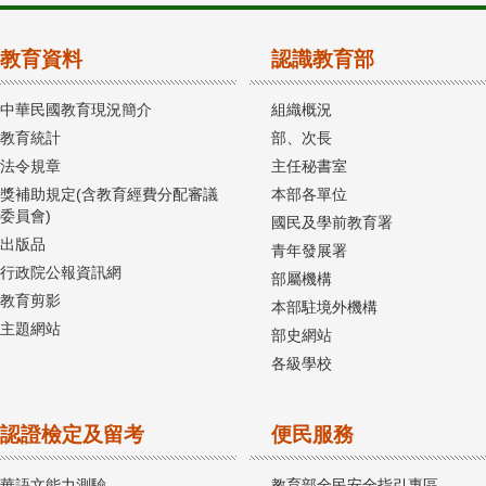
教育資料
認識教育部
中華民國教育現況簡介
組織概況
教育統計
部、次長
法令規章
主任秘書室
獎補助規定(含教育經費分配審議
本部各單位
委員會)
國民及學前教育署
出版品
青年發展署
行政院公報資訊網
部屬機構
教育剪影
本部駐境外機構
主題網站
部史網站
各級學校
認證檢定及留考
便民服務
華語文能力測驗
教育部全民安全指引專區