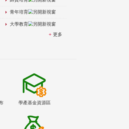
青年培育
大學教育
更多
布
學產基金資源區