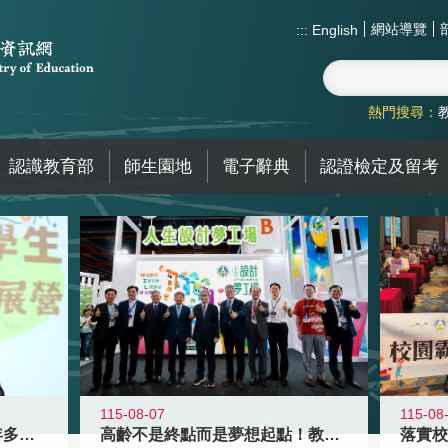
網站導覽
:::
English
熱門搜尋：
認識教育部
師生園地
電子辭典
認證檢定及留考
115-08-07
115-08
高齡不是終點而是夢想起點！教育部打
跨越限制，探索潛能！115年多元潛