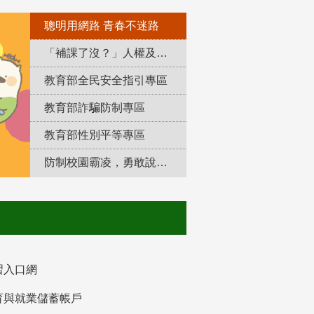
聰明用網路 青春不迷路
「補課了沒？」人權及轉型正義教育專區
教育部全民安全指引專區
教育部詐騙防制專區
教育部性別平等專區
防制校園霸凌，勇敢說出來！
習入口網
育與就業儲蓄帳戶