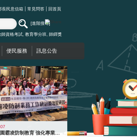
部長民意信箱
常見問答
回首頁
進階搜尋
教師資格考試
教育學分班
師鐸獎
便民服務
訊息公告
-07
落實校園霸凌防制教育 強化專業知能