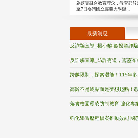
為落實融合教育理念，教育部於8
至7日委請國立嘉義大學辦...
最新消息
反詐騙宣導_楊小黎-假投資詐
反詐騙宣導_防詐有道，霹靂布
跨越限制，探索潛能！115年
高齡不是終點而是夢想起點！教
落實校園霸凌防制教育 強化專
強化學習歷程檔案推動效能 國