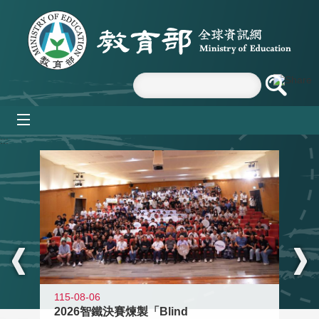
跳到主要內容區塊
mobile_menu
:::
115-08-06
2026智鐵決賽煉製「Blind
11