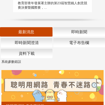
匯
教育部青年發展署主辦的第23屆智慧鐵人創意競
賽決賽暨國際賽，...
教
「
最新消息
即時新聞
即時新聞澄清
電子布告欄
資料下載
系統參數錯誤