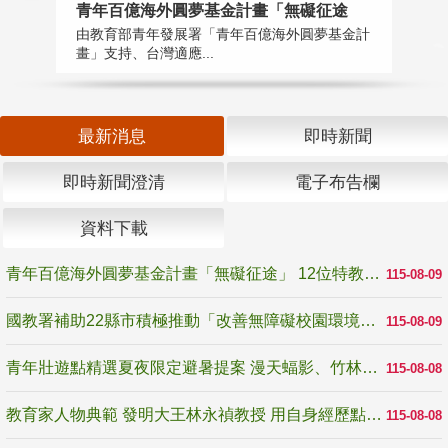
青年百億海外圓夢基金計畫「無礙征途
國
由教育部青年發展署「青年百億海外圓夢基金計
無
畫」支持、台灣適應...
是
最新消息
即時新聞
即時新聞澄清
電子布告欄
資料下載
青年百億海外圓夢基金計畫「無礙征途」 12位特教與弱勢青年勇闖西班牙 跨越感官限制見證生命蛻變
115-08-09
國教署補助22縣市積極推動「改善無障礙校園環境計畫」 打造友善、安全、無礙學習空間
115-08-09
青年壯遊點精選夏夜限定避暑提案 漫天蝠影、竹林尋蛙、茶香夜觀 邀青年暮色出發
115-08-08
教育家人物典範 發明大王林永禎教授 用自身經歷點亮學生的路
115-08-08