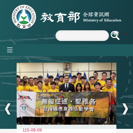
跳到主要內容區塊
mobile_menu
:::
115-08-09
11