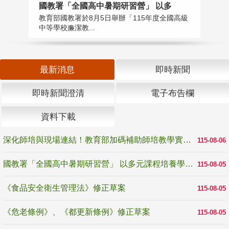
國教署「全國高中暑期研習營」 以多
學
教育部國教署於8月5日舉辦「115年度全國高級
教
中等學校廉潔教...
「
最新消息
即時新聞
即時新聞澄清
電子布告欄
資料下載
深化師培與現場連結！教育部加碼補助師培教學實踐研究 10月師培國際研討會交流教學實踐經驗
115-08-06
國教署「全國高中暑期研習營」 以多元課程培養學生瞭解誠信專業與倫理價值
115-08-05
《食品安全衛生管理法》修正草案
115-08-05
《危老條例》、《都更新條例》修正草案
115-08-05