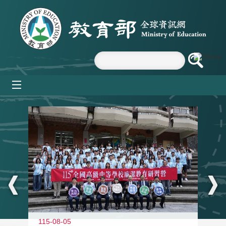
跳到主要內容區塊
mobile_menu
:::
115-08-05
11