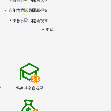
青年培育
大學教育
更多
布
學產基金資源區