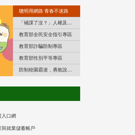
聰明用網路 青春不迷路
「補課了沒？」人權及轉型正義教育專區
教育部全民安全指引專區
教育部詐騙防制專區
教育部性別平等專區
防制校園霸凌，勇敢說出來！
習入口網
育與就業儲蓄帳戶