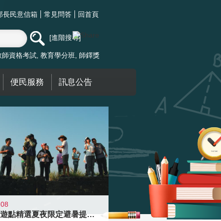
部長民意信箱
常見問答
回首頁
進階搜尋
教師資格考試
教育學分班
師鐸獎
便民服務
訊息公告
-08
青年壯遊點精選夏夜限定避暑提案 漫