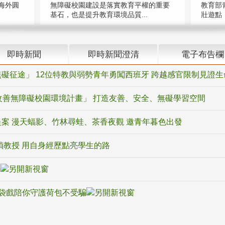
海外圓
無障礙校園建設是落實教育平權的重要
教育部
基石，也是提升教育環境品質...
壯遊點，
即時新聞
即時新聞澄清
電子布告欄
礙征途」 12位特教與弱勢青年勇闖西班牙 跨越感官限制見證生
改善無障礙校園環境計畫」 打造友善、安全、無礙學習空間
案 漫天蝠影、竹林尋蛙、茶香夜觀 邀青年暮色出發
禎教授 用自身經歷點亮學生的路
騙
袋戲陪你守護荷包不受騙