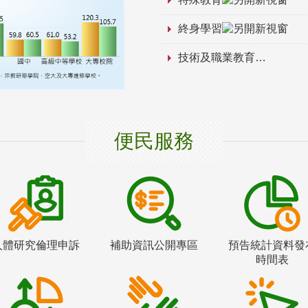
終身學習
技術及職業教育
便民服務
人體研究倫理申訴
補助資訊公開專區
預告統計資料發
時間表