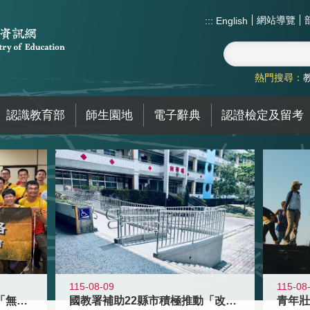
網站導覽
:::
English
熱門搜尋：
認識教育部
師生園地
電子辭典
認證檢定及留考
115-08-09
115-08
青年百億海外圓夢基金計畫「無礙征途
國教署補助22縣市積極推動「改善無