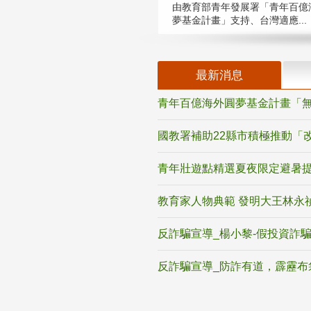
由教育部青年發展署「青年百億
夢基金計畫」支持、台灣適應...
最新消息
青年百億海外圓夢基金計畫「無
國教署補助22縣市積極推動「
青年壯遊點精選夏夜限定避暑提
教育家人物典範 發明大王林永
反詐騙宣導_楊小黎-假投資詐
反詐騙宣導_防詐有道，霹靂布