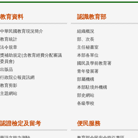
教育資料
認識教育部
中華民國教育現況簡介
組織概況
教育統計
部、次長
法令規章
主任秘書室
獎補助規定(含教育經費分配審議
本部各單位
委員會)
國民及學前教育署
出版品
青年發展署
行政院公報資訊網
部屬機構
教育剪影
本部駐境外機構
主題網站
部史網站
各級學校
認證檢定及留考
便民服務
華語文能力測驗
教育部全民安全指引專區