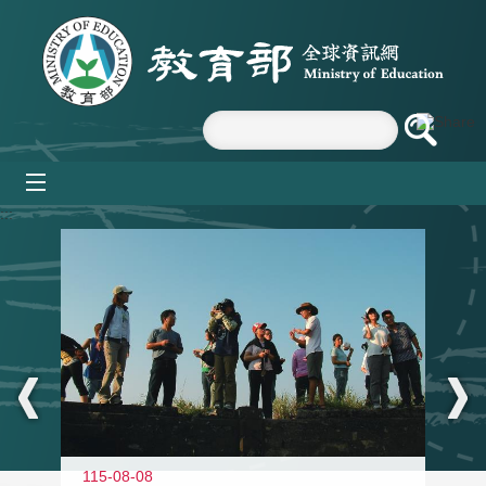
跳到主要內容區塊
mobile_menu
:::
11
115-08-08