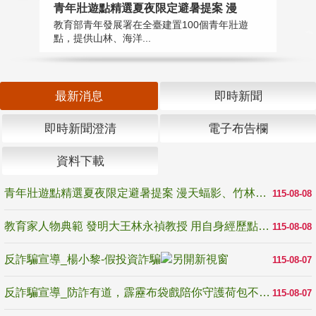
教
青年壯遊點精選夏夜限定避暑提案 漫
在
教育部青年發展署在全臺建置100個青年壯遊
譽
點，提供山林、海洋...
最新消息
即時新聞
即時新聞澄清
電子布告欄
資料下載
青年壯遊點精選夏夜限定避暑提案 漫天蝠影、竹林尋蛙、茶香夜觀 邀青年暮色出發
115-08-08
教育家人物典範 發明大王林永禎教授 用自身經歷點亮學生的路
115-08-08
反詐騙宣導_楊小黎-假投資詐騙
115-08-07
反詐騙宣導_防詐有道，霹靂布袋戲陪你守護荷包不受騙
115-08-07