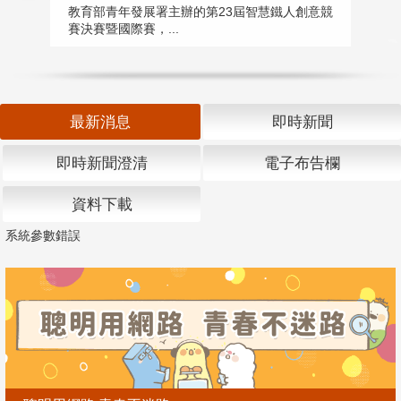
匯
教育部青年發展署主辦的第23屆智慧鐵人創意競
賽決賽暨國際賽，...
教
「
最新消息
即時新聞
即時新聞澄清
電子布告欄
資料下載
系統參數錯誤