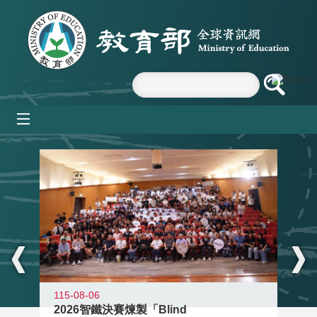
跳到主要內容區塊
mobile_menu
:::
115-08-06
2026智鐵決賽煉製「Blind
11