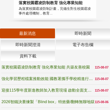
落實校園霸凌防制教育 強化專業知能
迎
為落實校園霸凌防制計畫，完備生對生校園霸凌
1
事件處理機制，教育...
數
最新消息
即時新聞
即時新聞澄清
電子布告欄
資料下載
落實校園霸凌防制教育 強化專業知能 共築友善校園
115-08-07
強化學習歷程檔案推動效能 國教署攜手學校精進行政與教學支持
115-08-07
迎接115學年度新進教師加入教育現場 啟動全面支持陪伴
115-08-07
2026智鐵決賽煉製「Blind box」特效藥/翻轉無聊地獄
115-08-06