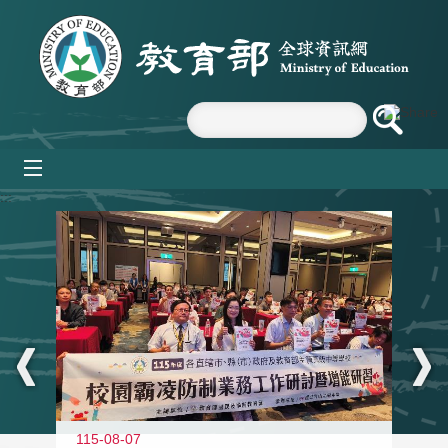
跳到主要內容區塊
mobile_menu
:::
115-08-07
11