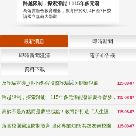
高
跨越限制，探索潛能！115年多元潛
教
為落實融合教育理念，教育部於8月4日至7日委
博
請國立嘉義大學辦...
最新消息
即時新聞
即時新聞澄清
電子布告欄
資料下載
反詐騙宣導_楊小黎-假投資詐騙
115-08-07
跨越限制，探索潛能！115年多元潛能發展夏令營發掘生命無限可能
115-08-07
高齡不是終點而是夢想起點！教育部打造「人生設計夢工場」 參展第3屆高齡健康產業博覽會
115-08-07
落實校園霸凌防制教育 強化專業知能 共築友善校園
115-08-07