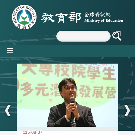
跳到主要內容區塊
mobile_menu
:::
11
115-08-07