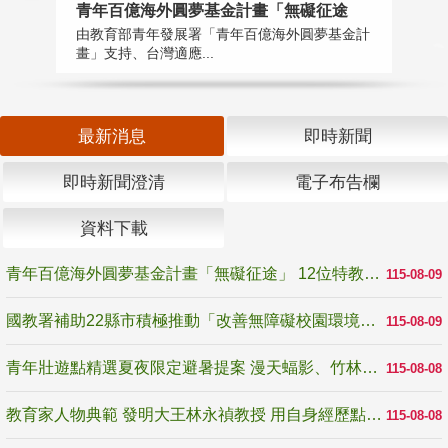
青年百億海外圓夢基金計畫「無礙征途
國
由教育部青年發展署「青年百億海外圓夢基金計
無
畫」支持、台灣適應...
是
最新消息
即時新聞
即時新聞澄清
電子布告欄
資料下載
青年百億海外圓夢基金計畫「無礙征途」 12位特教與弱勢青年勇闖西班牙 跨越感官限制見證生命蛻變
115-08-09
國教署補助22縣市積極推動「改善無障礙校園環境計畫」 打造友善、安全、無礙學習空間
115-08-09
青年壯遊點精選夏夜限定避暑提案 漫天蝠影、竹林尋蛙、茶香夜觀 邀青年暮色出發
115-08-08
教育家人物典範 發明大王林永禎教授 用自身經歷點亮學生的路
115-08-08