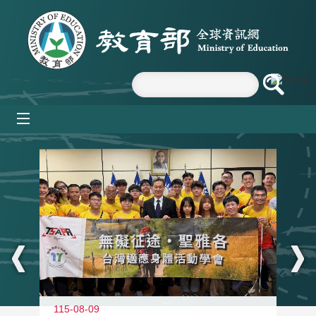
跳到主要內容區塊
mobile_menu
:::
115-08-09
11