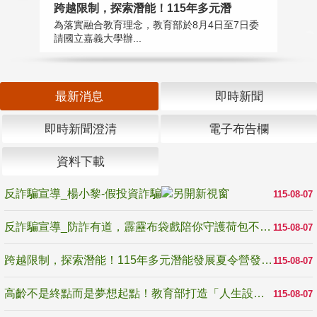
高
跨越限制，探索潛能！115年多元潛
教
為落實融合教育理念，教育部於8月4日至7日委
博
請國立嘉義大學辦...
最新消息
即時新聞
即時新聞澄清
電子布告欄
資料下載
反詐騙宣導_楊小黎-假投資詐騙
115-08-07
反詐騙宣導_防詐有道，霹靂布袋戲陪你守護荷包不受騙
115-08-07
跨越限制，探索潛能！115年多元潛能發展夏令營發掘生命無限可能
115-08-07
高齡不是終點而是夢想起點！教育部打造「人生設計夢工場」 參展第3屆高齡健康產業博覽會
115-08-07