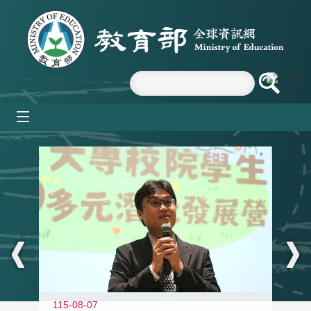
跳到主要內容區塊
mobile_menu
:::
11
115-08-07