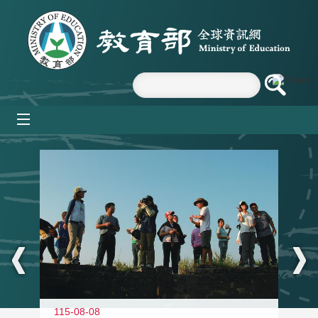
跳到主要內容區塊
mobile_menu
:::
11
115-08-08