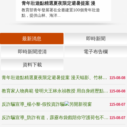
教
青年壯遊點精選夏夜限定避暑提案 漫
在
教育部青年發展署在全臺建置100個青年壯遊
譽
點，提供山林、海洋...
最新消息
即時新聞
即時新聞澄清
電子布告欄
資料下載
青年壯遊點精選夏夜限定避暑提案 漫天蝠影、竹林尋蛙、茶香夜觀 邀青年暮色出發
115-08-08
教育家人物典範 發明大王林永禎教授 用自身經歷點亮學生的路
115-08-08
反詐騙宣導_楊小黎-假投資詐騙
115-08-07
反詐騙宣導_防詐有道，霹靂布袋戲陪你守護荷包不受騙
115-08-07