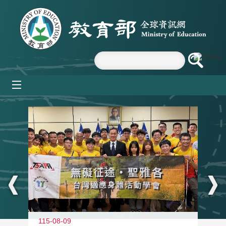
跳到主要內容區塊
mobile_menu
:::
115-08-09
11