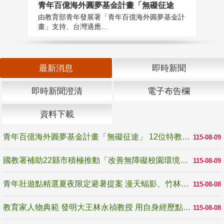
青年百億海外圓夢基金計畫「無礙征途
國
由教育部青年發展署「青年百億海外圓夢基金計
無
畫」支持、台灣適應...
是
最新消息
即時新聞
即時新聞澄清
電子布告欄
資料下載
青年百億海外圓夢基金計畫「無礙征途」 12位特教與弱勢青年勇闖西班牙 跨越感官限制見證生命蛻變
115-08-09
國教署補助22縣市積極推動「改善無障礙校園環境計畫」 打造友善、安全、無礙學習空間
115-08-09
青年壯遊點精選夏夜限定避暑提案 漫天蝠影、竹林尋蛙、茶香夜觀 邀青年暮色出發
115-08-08
教育家人物典範 發明大王林永禎教授 用自身經歷點亮學生的路
115-08-08