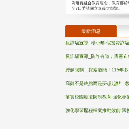
為落實融合教育理念，教育部於8
至7日委請國立嘉義大學辦...
最新消息
反詐騙宣導_楊小黎-假投資詐
反詐騙宣導_防詐有道，霹靂布
跨越限制，探索潛能！115年
高齡不是終點而是夢想起點！教
落實校園霸凌防制教育 強化專
強化學習歷程檔案推動效能 國