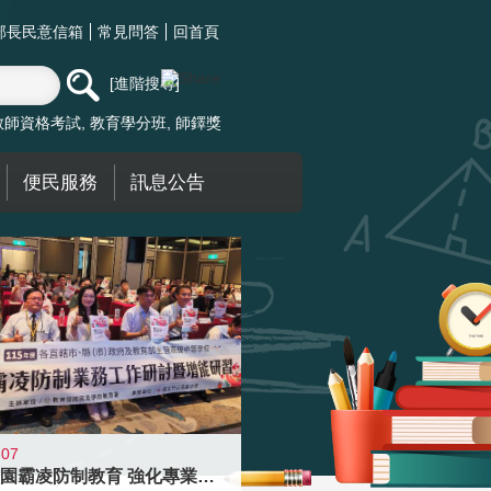
部長民意信箱
常見問答
回首頁
進階搜尋
教師資格考試
教育學分班
師鐸獎
便民服務
訊息公告
-07
落實校園霸凌防制教育 強化專業知能