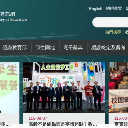
網站導覽
:::
English
熱門搜尋：
認識教育部
師生園地
電子辭典
認證檢定及留考
115-08-07
115-08
高齡不是終點而是夢想起點！教育部打
跨越限制，探索潛能！115年多元潛