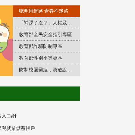
聰明用網路 青春不迷路
「補課了沒？」人權及轉型正義教育專區
教育部全民安全指引專區
教育部詐騙防制專區
教育部性別平等專區
防制校園霸凌，勇敢說出來！
習入口網
育與就業儲蓄帳戶