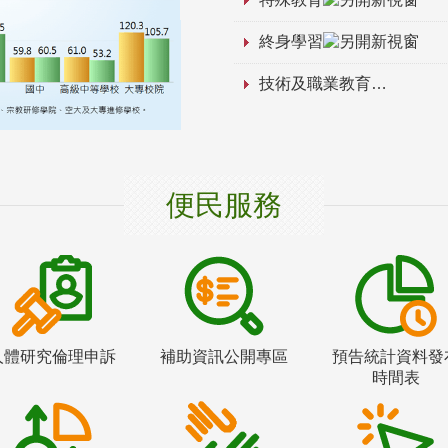
終身學習
技術及職業教育
便民服務
人體研究倫理申訴
補助資訊公開專區
預告統計資料發
時間表