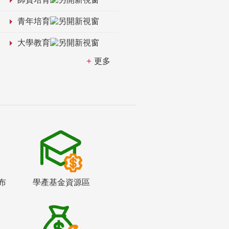
青年培育
大學教育
更多
布
學產基金資源區