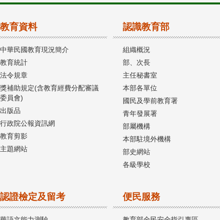
教育資料
認識教育部
中華民國教育現況簡介
組織概況
教育統計
部、次長
法令規章
主任秘書室
獎補助規定(含教育經費分配審議
本部各單位
委員會)
國民及學前教育署
出版品
青年發展署
行政院公報資訊網
部屬機構
教育剪影
本部駐境外機構
主題網站
部史網站
各級學校
認證檢定及留考
便民服務
華語文能力測驗
教育部全民安全指引專區