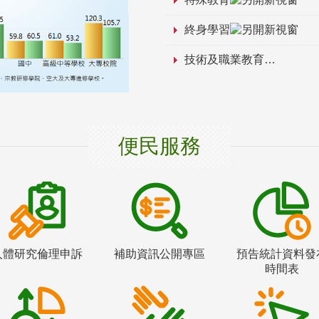
終身學習
技術及職業教育
便民服務
人體研究倫理申訴
補助資訊公開專區
預告統計資料發
時間表