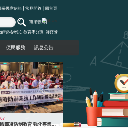
部長民意信箱
常見問答
回首頁
進階搜尋
教師資格考試
教育學分班
師鐸獎
便民服務
訊息公告
-07
落實校園霸凌防制教育 強化專業知能