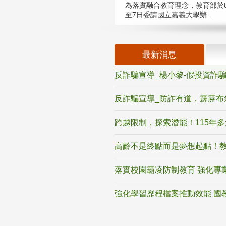
為落實融合教育理念，教育部於8
至7日委請國立嘉義大學辦...
最新消息
反詐騙宣導_楊小黎-假投資詐
反詐騙宣導_防詐有道，霹靂布
跨越限制，探索潛能！115年
高齡不是終點而是夢想起點！教
落實校園霸凌防制教育 強化專
強化學習歷程檔案推動效能 國