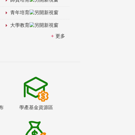
青年培育
大學教育
更多
布
學產基金資源區