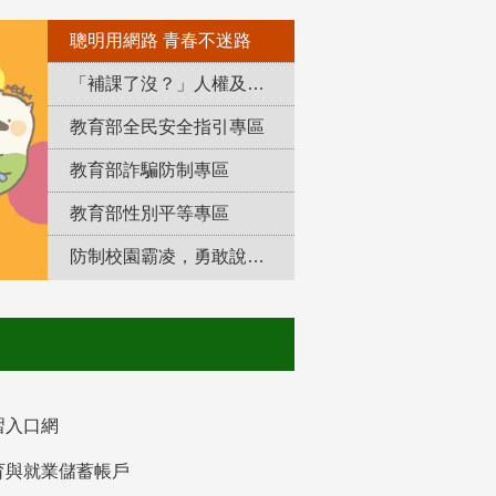
聰明用網路 青春不迷路
「補課了沒？」人權及轉型正義教育專區
教育部全民安全指引專區
教育部詐騙防制專區
教育部性別平等專區
防制校園霸凌，勇敢說出來！
習入口網
育與就業儲蓄帳戶