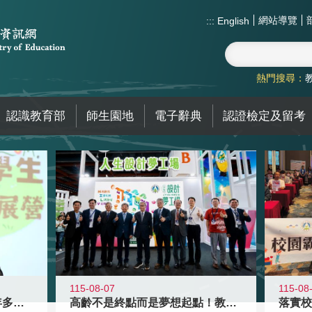
網站導覽
:::
English
熱門搜尋：
認識教育部
師生園地
電子辭典
認證檢定及留考
115-08-07
115-08
高齡不是終點而是夢想起點！教育部打
跨越限制，探索潛能！115年多元潛