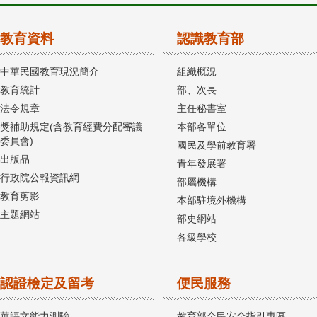
教育資料
認識教育部
中華民國教育現況簡介
組織概況
教育統計
部、次長
法令規章
主任秘書室
獎補助規定(含教育經費分配審議
本部各單位
委員會)
國民及學前教育署
出版品
青年發展署
行政院公報資訊網
部屬機構
教育剪影
本部駐境外機構
主題網站
部史網站
各級學校
認證檢定及留考
便民服務
華語文能力測驗
教育部全民安全指引專區