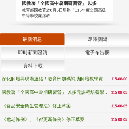
國教署「全國高中暑期研習營」 以多
學
教育部國教署於8月5日舉辦「115年度全國高級
教
中等學校廉潔教...
「
最新消息
即時新聞
即時新聞澄清
電子布告欄
資料下載
深化師培與現場連結！教育部加碼補助師培教學實踐研究 10月師培國際研討會交流教學實踐經驗
115-08-06
國教署「全國高中暑期研習營」 以多元課程培養學生瞭解誠信專業與倫理價值
115-08-05
《食品安全衛生管理法》修正草案
115-08-05
《危老條例》、《都更新條例》修正草案
115-08-05