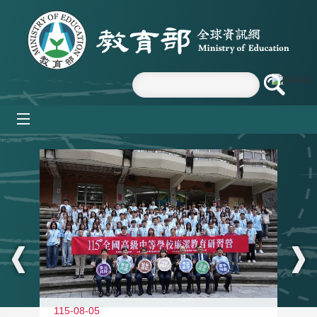
跳到主要內容區塊
mobile_menu
:::
115-08-05
11