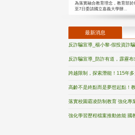
為落實融合教育理念，教育部於8
至7日委請國立嘉義大學辦...
最新消息
反詐騙宣導_楊小黎-假投資詐
反詐騙宣導_防詐有道，霹靂布
跨越限制，探索潛能！115年
高齡不是終點而是夢想起點！教
落實校園霸凌防制教育 強化專
強化學習歷程檔案推動效能 國