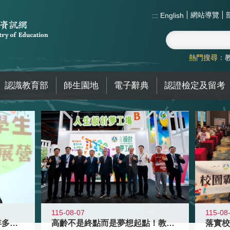
網站導覽
:::
English
熱門搜尋：
認識教育部
師生園地
電子辭典
認證檢定及留考
115-08-07
115-08
高齡不是終點而是夢想起點！教育部打
跨越限制，探索潛能！115年多元潛