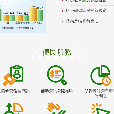
終身學習
技術及職業教育
便民服務
人體研究倫理申訴
補助資訊公開專區
預告統計資料發
時間表