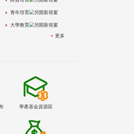
青年培育
大學教育
更多
布
學產基金資源區