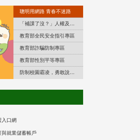
聰明用網路 青春不迷路
「補課了沒？」人權及轉型正義教育專區
教育部全民安全指引專區
教育部詐騙防制專區
教育部性別平等專區
防制校園霸凌，勇敢說出來！
習入口網
育與就業儲蓄帳戶