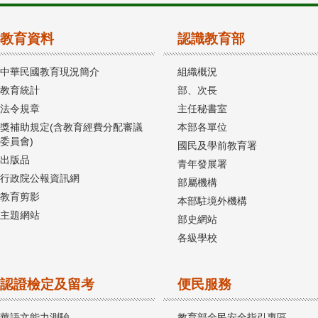
教育資料
認識教育部
中華民國教育現況簡介
組織概況
教育統計
部、次長
法令規章
主任秘書室
獎補助規定(含教育經費分配審議
本部各單位
委員會)
國民及學前教育署
出版品
青年發展署
行政院公報資訊網
部屬機構
教育剪影
本部駐境外機構
主題網站
部史網站
各級學校
認證檢定及留考
便民服務
華語文能力測驗
教育部全民安全指引專區