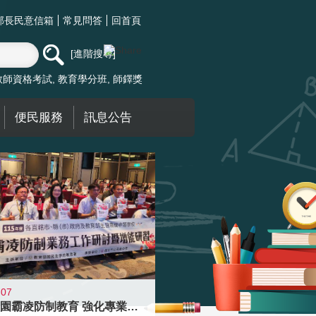
部長民意信箱
常見問答
回首頁
進階搜尋
教師資格考試
教育學分班
師鐸獎
便民服務
訊息公告
-07
落實校園霸凌防制教育 強化專業知能