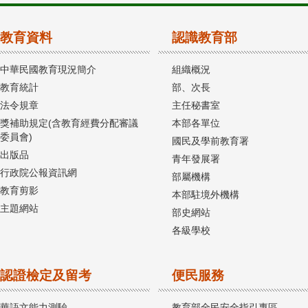
教育資料
認識教育部
中華民國教育現況簡介
組織概況
教育統計
部、次長
法令規章
主任秘書室
獎補助規定(含教育經費分配審議
本部各單位
委員會)
國民及學前教育署
出版品
青年發展署
行政院公報資訊網
部屬機構
教育剪影
本部駐境外機構
主題網站
部史網站
各級學校
認證檢定及留考
便民服務
華語文能力測驗
教育部全民安全指引專區