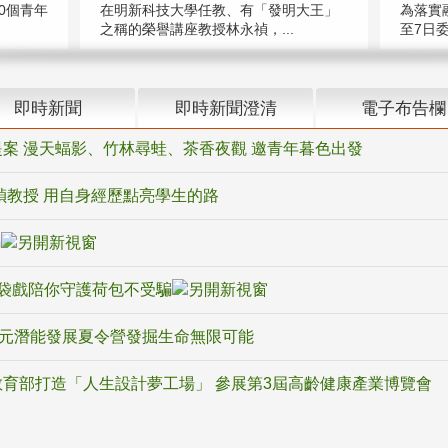
在明新科技大學任教、有「發明大王」
0個青年
為落實
之稱的榮譽講座教授林永禎，...
至7日委
即時新聞
即時新聞澄清
電子布告欄
案 漫天蝠影、竹林尋蛙、茶香夜觀 邀青年暮色出發
禎教授 用自身經歷點亮學生的路
騙
袋戲陪你守護荷包不受騙
多元潛能發展夏令營發掘生命無限可能
育部打造「人生設計夢工場」 參展第3屆高齡健康產業博覽會