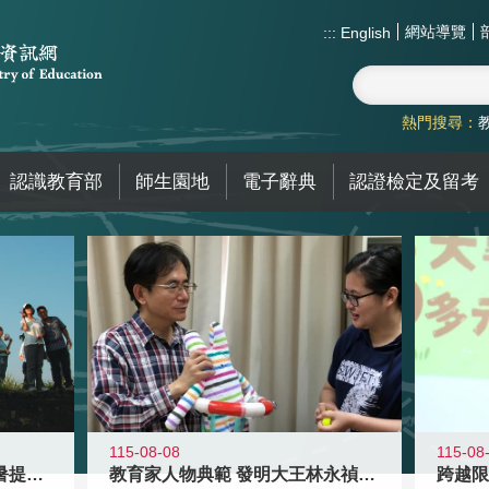
網站導覽
:::
English
熱門搜尋：
認識教育部
師生園地
電子辭典
認證檢定及留考
115-08-08
115-08
教育家人物典範 發明大王林永禎教授
青年壯遊點精選夏夜限定避暑提案 漫