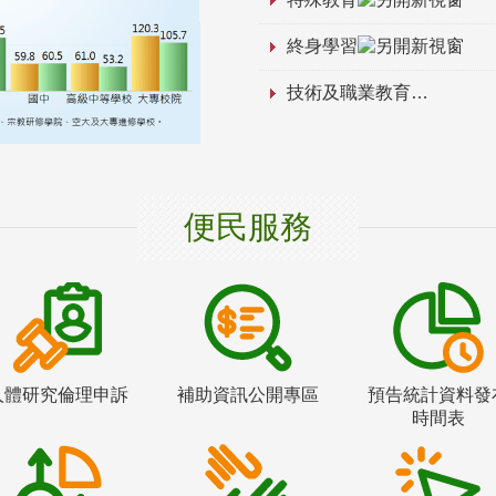
終身學習
技術及職業教育
便民服務
人體研究倫理申訴
補助資訊公開專區
預告統計資料發
時間表