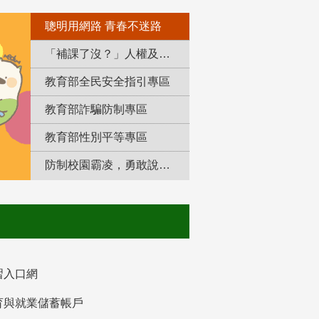
聰明用網路 青春不迷路
「補課了沒？」人權及轉型正義教育專區
教育部全民安全指引專區
教育部詐騙防制專區
教育部性別平等專區
防制校園霸凌，勇敢說出來！
習入口網
育與就業儲蓄帳戶