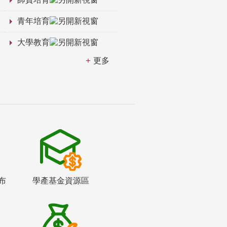
青年培育
大學教育
更多
布
學產基金資源區