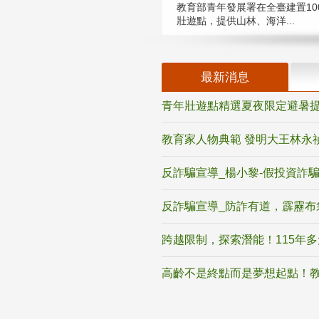
教育部青年發展署在全臺建置10
壯遊點，提供山林、海洋...
最新消息
青年壯遊點精選夏夜限定避暑提
教育家人物典範 發明大王林永
反詐騙宣導_楊小黎-假投資詐
反詐騙宣導_防詐有道，霹靂布
跨越限制，探索潛能！115年
高齡不是終點而是夢想起點！教