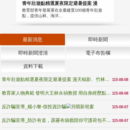
教
青年壯遊點精選夏夜限定避暑提案 漫
在
教育部青年發展署在全臺建置100個青年壯遊
譽
點，提供山林、海洋...
最新消息
即時新聞
即時新聞澄清
電子布告欄
資料下載
青年壯遊點精選夏夜限定避暑提案 漫天蝠影、竹林尋蛙、茶香夜觀 邀青年暮色出發
115-08-08
教育家人物典範 發明大王林永禎教授 用自身經歷點亮學生的路
115-08-08
反詐騙宣導_楊小黎-假投資詐騙
115-08-07
反詐騙宣導_防詐有道，霹靂布袋戲陪你守護荷包不受騙
115-08-07