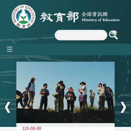
跳到主要內容區塊
mobile_menu
:::
11
115-08-08