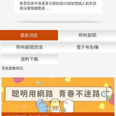
匯
教育部青年發展署主辦的第23屆智慧鐵人創意競
賽決賽暨國際賽，...
教
「
最新消息
即時新聞
即時新聞澄清
電子布告欄
資料下載
系統參數錯誤