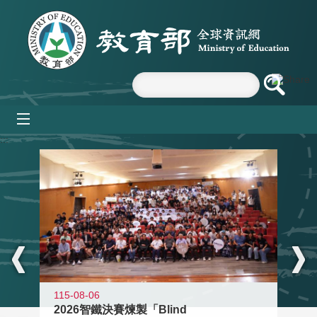
跳到主要內容區塊
mobile_menu
:::
115-08-06
2026智鐵決賽煉製「Blind
11