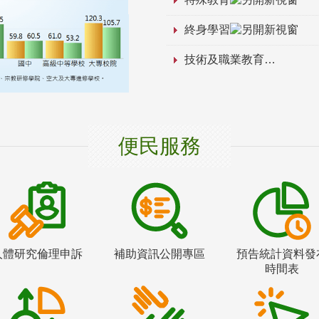
終身學習
技術及職業教育
便民服務
人體研究倫理申訴
補助資訊公開專區
預告統計資料發
時間表