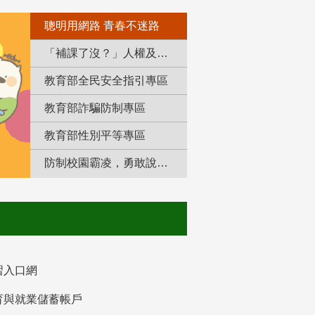
聰明用網路 青春不迷路
「補課了沒？」人權及轉型正義教育專區
教育部全民安全指引專區
教育部詐騙防制專區
教育部性別平等專區
防制校園霸凌，勇敢說出來！
習入口網
育與就業儲蓄帳戶