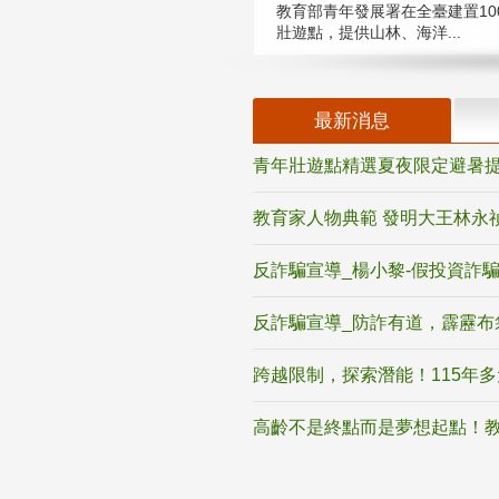
教育部青年發展署在全臺建置10
壯遊點，提供山林、海洋...
最新消息
青年壯遊點精選夏夜限定避暑提
教育家人物典範 發明大王林永
反詐騙宣導_楊小黎-假投資詐
反詐騙宣導_防詐有道，霹靂布
跨越限制，探索潛能！115年
高齡不是終點而是夢想起點！教