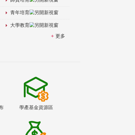
青年培育
大學教育
更多
布
學產基金資源區