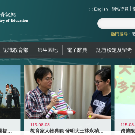
網站導覽
:::
English
熱門搜尋：
認識教育部
師生園地
電子辭典
認證檢定及留考
115-08-08
115-08
教育家人物典範 發明大王林永禎教授
青年壯遊點精選夏夜限定避暑提案 漫