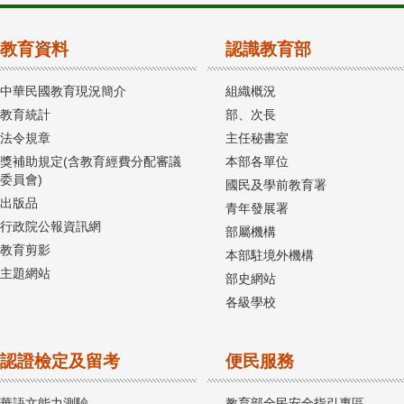
教育資料
認識教育部
中華民國教育現況簡介
組織概況
教育統計
部、次長
法令規章
主任秘書室
獎補助規定(含教育經費分配審議
本部各單位
委員會)
國民及學前教育署
出版品
青年發展署
行政院公報資訊網
部屬機構
教育剪影
本部駐境外機構
主題網站
部史網站
各級學校
認證檢定及留考
便民服務
華語文能力測驗
教育部全民安全指引專區