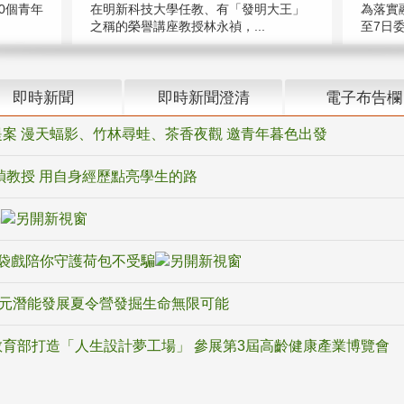
在明新科技大學任教、有「發明大王」
0個青年
為落實
之稱的榮譽講座教授林永禎，...
至7日委
即時新聞
即時新聞澄清
電子布告欄
案 漫天蝠影、竹林尋蛙、茶香夜觀 邀青年暮色出發
禎教授 用自身經歷點亮學生的路
騙
袋戲陪你守護荷包不受騙
多元潛能發展夏令營發掘生命無限可能
育部打造「人生設計夢工場」 參展第3屆高齡健康產業博覽會