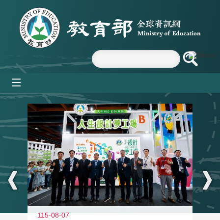
跳到主要內容區塊
mobile_menu
:::
115-08-07
11