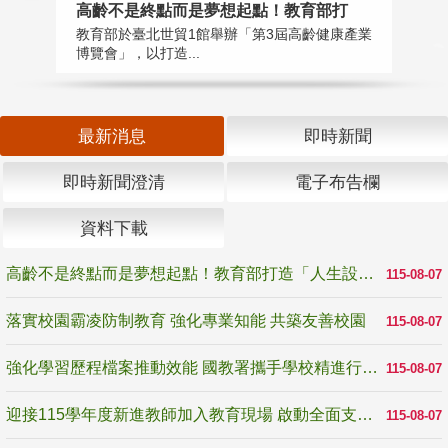
高齡不是終點而是夢想起點！教育部打
落
教育部於臺北世貿1館舉辦「第3屆高齡健康產業
為
博覽會」，以打造...
事
最新消息
即時新聞
即時新聞澄清
電子布告欄
資料下載
高齡不是終點而是夢想起點！教育部打造「人生設計夢工場」 參展第3屆高齡健康產業博覽會
115-08-07
落實校園霸凌防制教育 強化專業知能 共築友善校園
115-08-07
強化學習歷程檔案推動效能 國教署攜手學校精進行政與教學支持
115-08-07
迎接115學年度新進教師加入教育現場 啟動全面支持陪伴
115-08-07