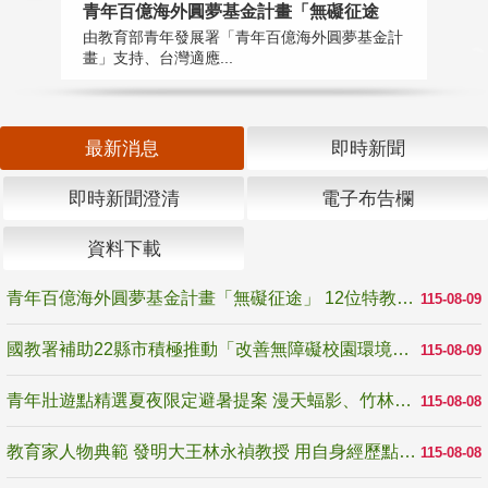
青年百億海外圓夢基金計畫「無礙征途
國
由教育部青年發展署「青年百億海外圓夢基金計
無
畫」支持、台灣適應...
是
最新消息
即時新聞
即時新聞澄清
電子布告欄
資料下載
青年百億海外圓夢基金計畫「無礙征途」 12位特教與弱勢青年勇闖西班牙 跨越感官限制見證生命蛻變
115-08-09
國教署補助22縣市積極推動「改善無障礙校園環境計畫」 打造友善、安全、無礙學習空間
115-08-09
青年壯遊點精選夏夜限定避暑提案 漫天蝠影、竹林尋蛙、茶香夜觀 邀青年暮色出發
115-08-08
教育家人物典範 發明大王林永禎教授 用自身經歷點亮學生的路
115-08-08