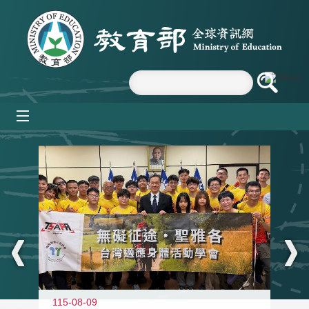
跳到主要內容區塊
mobile_menu
:::
115-08-09
11