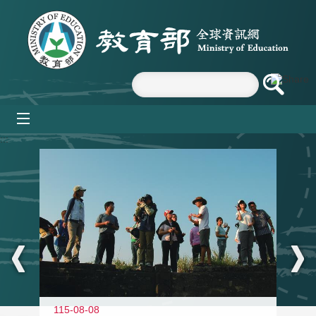
跳到主要內容區塊
mobile_menu
:::
11
115-08-08