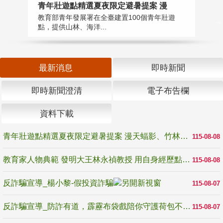
教
青年壯遊點精選夏夜限定避暑提案 漫
在
教育部青年發展署在全臺建置100個青年壯遊
譽
點，提供山林、海洋...
最新消息
即時新聞
即時新聞澄清
電子布告欄
資料下載
青年壯遊點精選夏夜限定避暑提案 漫天蝠影、竹林尋蛙、茶香夜觀 邀青年暮色出發
115-08-08
教育家人物典範 發明大王林永禎教授 用自身經歷點亮學生的路
115-08-08
反詐騙宣導_楊小黎-假投資詐騙
115-08-07
反詐騙宣導_防詐有道，霹靂布袋戲陪你守護荷包不受騙
115-08-07