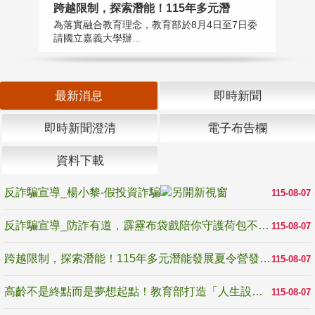
高
跨越限制，探索潛能！115年多元潛
教
為落實融合教育理念，教育部於8月4日至7日委
博
請國立嘉義大學辦...
最新消息
即時新聞
即時新聞澄清
電子布告欄
資料下載
反詐騙宣導_楊小黎-假投資詐騙
115-08-07
反詐騙宣導_防詐有道，霹靂布袋戲陪你守護荷包不受騙
115-08-07
跨越限制，探索潛能！115年多元潛能發展夏令營發掘生命無限可能
115-08-07
高齡不是終點而是夢想起點！教育部打造「人生設計夢工場」 參展第3屆高齡健康產業博覽會
115-08-07