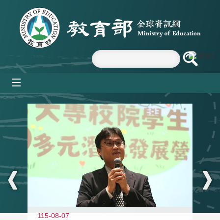
跳到主要內容區塊
mobile_menu
:::
11
115-08-07