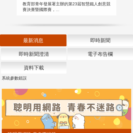
匯
教育部青年發展署主辦的第23屆智慧鐵人創意競
賽決賽暨國際賽，...
教
「
最新消息
即時新聞
即時新聞澄清
電子布告欄
資料下載
系統參數錯誤