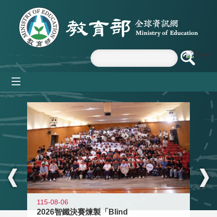
跳到主要內容區塊
mobile_menu
:::
115-08-06
2026智鐵決賽煉製「Blind
11