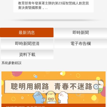
匯
教育部青年發展署主辦的第23屆智慧鐵人創意競
賽決賽暨國際賽，...
教
「
最新消息
即時新聞
即時新聞澄清
電子布告欄
資料下載
系統參數錯誤