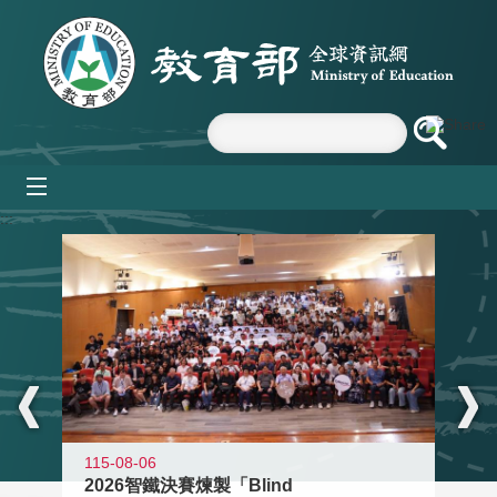
跳到主要內容區塊
mobile_menu
:::
115-08-06
2026智鐵決賽煉製「Blind
11