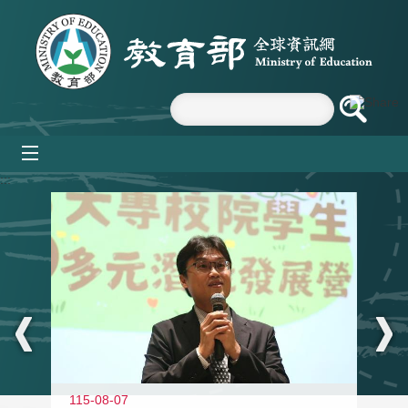
跳到主要內容區塊
mobile_menu
:::
11
115-08-07