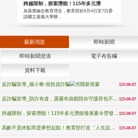
高
跨越限制，探索潛能！115年多元潛
教
為落實融合教育理念，教育部於8月4日至7日委
博
請國立嘉義大學辦...
最新消息
即時新聞
即時新聞澄清
電子布告欄
資料下載
反詐騙宣導_楊小黎-假投資詐騙
115-08-07
反詐騙宣導_防詐有道，霹靂布袋戲陪你守護荷包不受騙
115-08-07
跨越限制，探索潛能！115年多元潛能發展夏令營發掘生命無限可能
115-08-07
高齡不是終點而是夢想起點！教育部打造「人生設計夢工場」 參展第3屆高齡健康產業博覽會
115-08-07