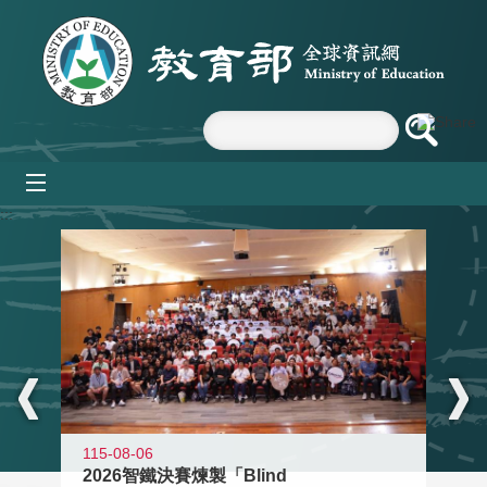
跳到主要內容區塊
mobile_menu
:::
115-08-06
2026智鐵決賽煉製「Blind
11