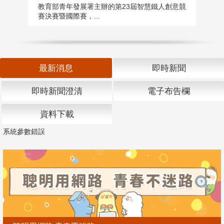
匯
教育部青年發展署主辦的第23屆智慧鐵人創意競
賽決賽暨國際賽，...
教
「
最新消息
即時新聞
即時新聞澄清
電子布告欄
資料下載
系統參數錯誤