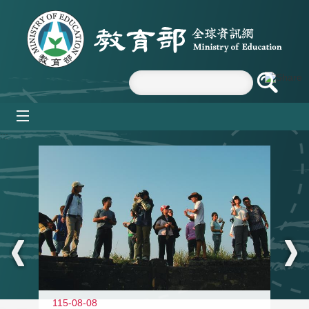
跳到主要內容區塊
mobile_menu
:::
11
115-08-08