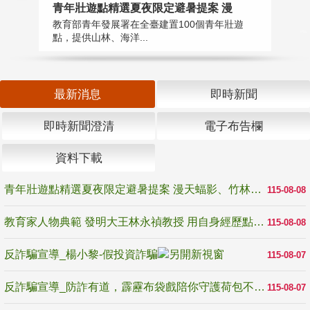
教
青年壯遊點精選夏夜限定避暑提案 漫
在
教育部青年發展署在全臺建置100個青年壯遊
譽
點，提供山林、海洋...
最新消息
即時新聞
即時新聞澄清
電子布告欄
資料下載
青年壯遊點精選夏夜限定避暑提案 漫天蝠影、竹林尋蛙、茶香夜觀 邀青年暮色出發
115-08-08
教育家人物典範 發明大王林永禎教授 用自身經歷點亮學生的路
115-08-08
反詐騙宣導_楊小黎-假投資詐騙
115-08-07
反詐騙宣導_防詐有道，霹靂布袋戲陪你守護荷包不受騙
115-08-07