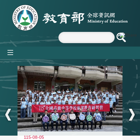
跳到主要內容區塊
mobile_menu
:::
115-08-05
11