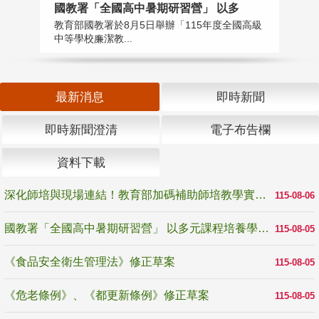
國教署「全國高中暑期研習營」 以多
學
教育部國教署於8月5日舉辦「115年度全國高級
教
中等學校廉潔教...
「
最新消息
即時新聞
即時新聞澄清
電子布告欄
資料下載
深化師培與現場連結！教育部加碼補助師培教學實踐研究 10月師培國際研討會交流教學實踐經驗
115-08-06
國教署「全國高中暑期研習營」 以多元課程培養學生瞭解誠信專業與倫理價值
115-08-05
《食品安全衛生管理法》修正草案
115-08-05
《危老條例》、《都更新條例》修正草案
115-08-05