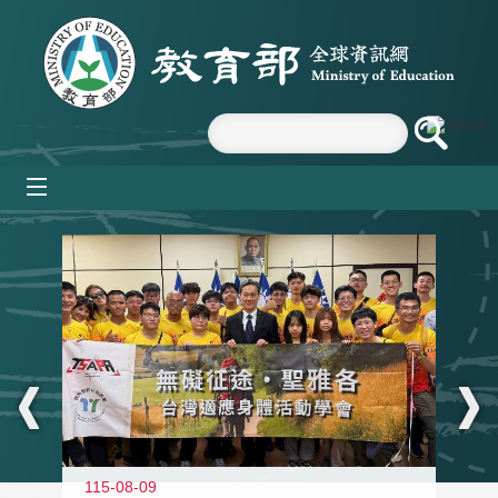
跳到主要內容區塊
mobile_menu
:::
115-08-09
11