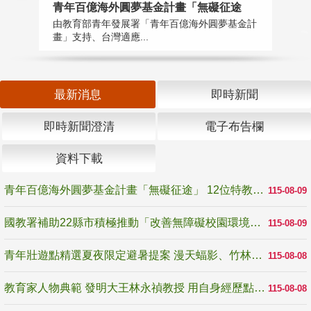
青年百億海外圓夢基金計畫「無礙征途
國
由教育部青年發展署「青年百億海外圓夢基金計
無
畫」支持、台灣適應...
是
最新消息
即時新聞
即時新聞澄清
電子布告欄
資料下載
青年百億海外圓夢基金計畫「無礙征途」 12位特教與弱勢青年勇闖西班牙 跨越感官限制見證生命蛻變
115-08-09
國教署補助22縣市積極推動「改善無障礙校園環境計畫」 打造友善、安全、無礙學習空間
115-08-09
青年壯遊點精選夏夜限定避暑提案 漫天蝠影、竹林尋蛙、茶香夜觀 邀青年暮色出發
115-08-08
教育家人物典範 發明大王林永禎教授 用自身經歷點亮學生的路
115-08-08