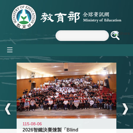
跳到主要內容區塊
mobile_menu
:::
115-08-06
2026智鐵決賽煉製「Blind
11