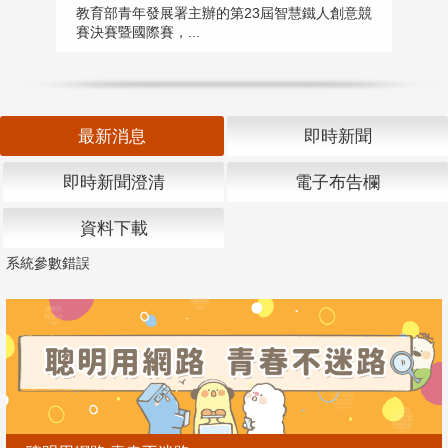
匯
教育部青年發展署主辦的第23屆智慧鐵人創意競
賽決賽暨國際賽，...
教
「
最新消息
即時新聞
即時新聞澄清
電子布告欄
資料下載
系統參數錯誤