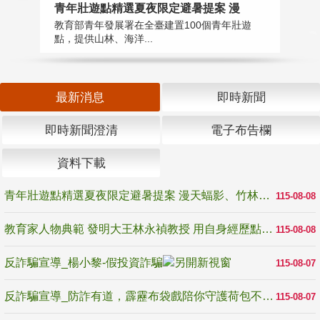
教
青年壯遊點精選夏夜限定避暑提案 漫
在
教育部青年發展署在全臺建置100個青年壯遊
譽
點，提供山林、海洋...
最新消息
即時新聞
即時新聞澄清
電子布告欄
資料下載
青年壯遊點精選夏夜限定避暑提案 漫天蝠影、竹林尋蛙、茶香夜觀 邀青年暮色出發
115-08-08
教育家人物典範 發明大王林永禎教授 用自身經歷點亮學生的路
115-08-08
反詐騙宣導_楊小黎-假投資詐騙
115-08-07
反詐騙宣導_防詐有道，霹靂布袋戲陪你守護荷包不受騙
115-08-07