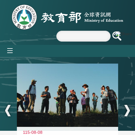
跳到主要內容區塊
mobile_menu
:::
11
115-08-08