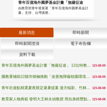
青年百億海外圓夢基金計畫「無礙征途
國
由教育部青年發展署「青年百億海外圓夢基金計
無
畫」支持、台灣適應...
是
最新消息
即時新聞
即時新聞澄清
電子布告欄
資料下載
青年百億海外圓夢基金計畫「無礙征途」 12位特教與弱勢青年勇闖西班牙 跨越感官限制見證生命蛻變
115-08-09
國教署補助22縣市積極推動「改善無障礙校園環境計畫」 打造友善、安全、無礙學習空間
115-08-09
青年壯遊點精選夏夜限定避暑提案 漫天蝠影、竹林尋蛙、茶香夜觀 邀青年暮色出發
115-08-08
教育家人物典範 發明大王林永禎教授 用自身經歷點亮學生的路
115-08-08