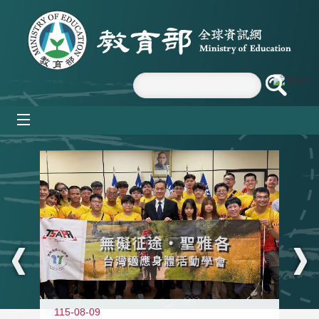
跳到主要內容區塊
mobile_menu
:::
115-08-09
11