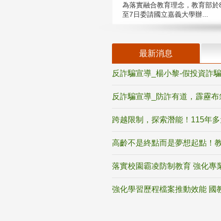
為落實融合教育理念，教育部於8
至7日委請國立嘉義大學辦...
最新消息
反詐騙宣導_楊小黎-假投資詐
反詐騙宣導_防詐有道，霹靂布
跨越限制，探索潛能！115年
高齡不是終點而是夢想起點！教
落實校園霸凌防制教育 強化專
強化學習歷程檔案推動效能 國