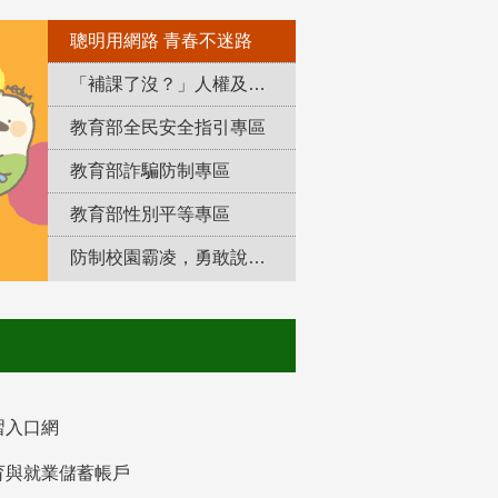
聰明用網路 青春不迷路
「補課了沒？」人權及轉型正義教育專區
教育部全民安全指引專區
教育部詐騙防制專區
教育部性別平等專區
防制校園霸凌，勇敢說出來！
習入口網
育與就業儲蓄帳戶