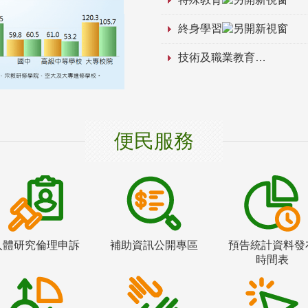
終身學習
技術及職業教育
便民服務
人體研究倫理申訴
補助資訊公開專區
預告統計資料發
時間表