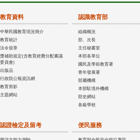
教育資料
認識教育部
中華民國教育現況簡介
組織概況
教育統計
部、次長
法令規章
主任秘書室
獎補助規定(含教育經費分配審議
本部各單位
委員會)
國民及學前教育署
出版品
青年發展署
行政院公報資訊網
部屬機構
教育剪影
本部駐境外機構
主題網站
部史網站
各級學校
認證檢定及留考
便民服務
華語文能力測驗
教育部全民安全指引專區