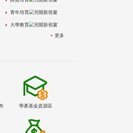
青年培育
大學教育
更多
布
學產基金資源區