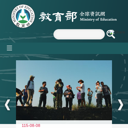
跳到主要內容區塊
mobile_menu
:::
11
115-08-08