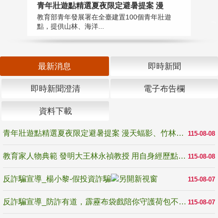
教
青年壯遊點精選夏夜限定避暑提案 漫
在
教育部青年發展署在全臺建置100個青年壯遊
譽
點，提供山林、海洋...
最新消息
即時新聞
即時新聞澄清
電子布告欄
資料下載
青年壯遊點精選夏夜限定避暑提案 漫天蝠影、竹林尋蛙、茶香夜觀 邀青年暮色出發
115-08-08
教育家人物典範 發明大王林永禎教授 用自身經歷點亮學生的路
115-08-08
反詐騙宣導_楊小黎-假投資詐騙
115-08-07
反詐騙宣導_防詐有道，霹靂布袋戲陪你守護荷包不受騙
115-08-07