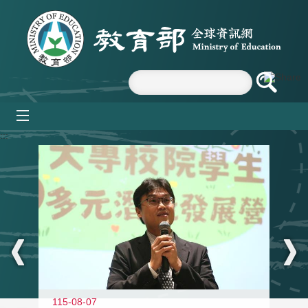
跳到主要內容區塊
mobile_menu
:::
11
115-08-07