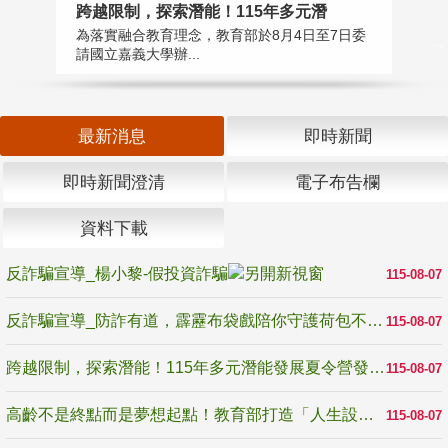
高
跨越限制，探索潛能！115年多元潛
教
為落實融合教育理念，教育部於8月4日至7日委
博
請國立嘉義大學辦...
最新消息
即時新聞
即時新聞澄清
電子布告欄
資料下載
反詐騙宣導_楊小黎-假投資詐騙
115-08-07
反詐騙宣導_防詐有道，霹靂布袋戲陪你守護荷包不受騙
115-08-07
跨越限制，探索潛能！115年多元潛能發展夏令營發掘生命無限可能
115-08-07
高齡不是終點而是夢想起點！教育部打造「人生設計夢工場」 參展第3屆高齡健康產業博覽會
115-08-07