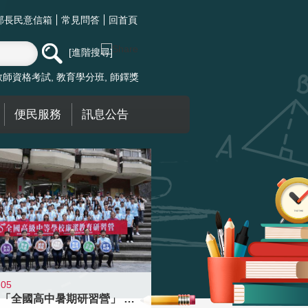
部長民意信箱
常見問答
回首頁
進階搜尋
教師資格考試
教育學分班
師鐸獎
便民服務
訊息公告
-05
國教署「全國高中暑期研習營」 以多