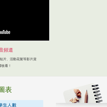
音頻道
短片、活動花絮等影片資
躍收看！
圖表