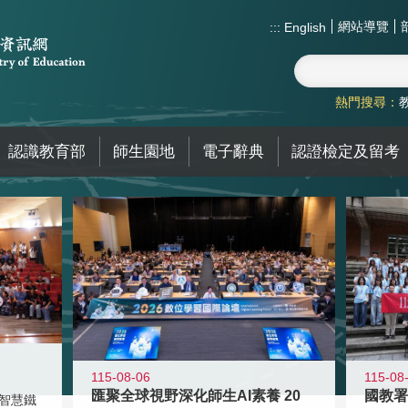
網站導覽
:::
English
熱門搜尋：
認識教育部
師生園地
電子辭典
認證檢定及留考
115-08-06
115-08
匯聚全球視野深化師生AI素養 20
智慧鐵