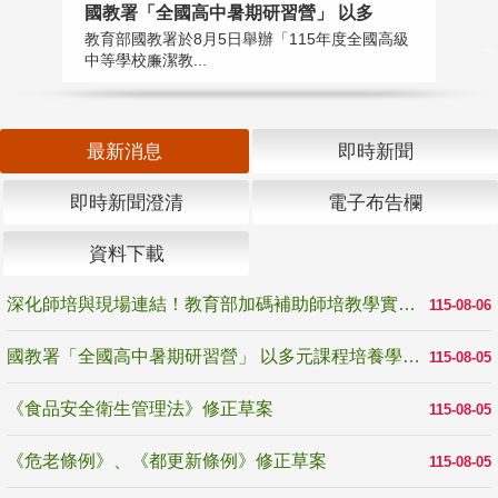
國教署「全國高中暑期研習營」 以多
學
教育部國教署於8月5日舉辦「115年度全國高級
教
中等學校廉潔教...
「
最新消息
即時新聞
即時新聞澄清
電子布告欄
資料下載
深化師培與現場連結！教育部加碼補助師培教學實踐研究 10月師培國際研討會交流教學實踐經驗
115-08-06
國教署「全國高中暑期研習營」 以多元課程培養學生瞭解誠信專業與倫理價值
115-08-05
《食品安全衛生管理法》修正草案
115-08-05
《危老條例》、《都更新條例》修正草案
115-08-05