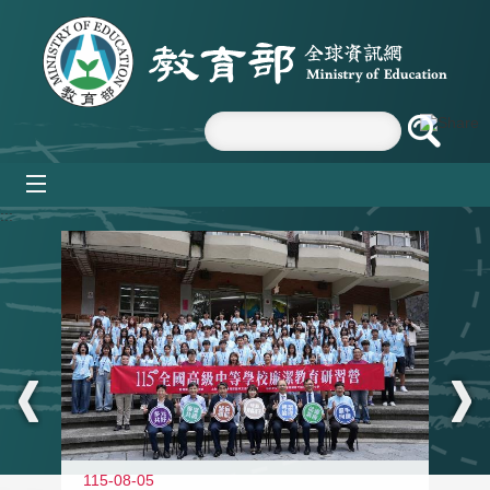
跳到主要內容區塊
mobile_menu
:::
115-08-05
11