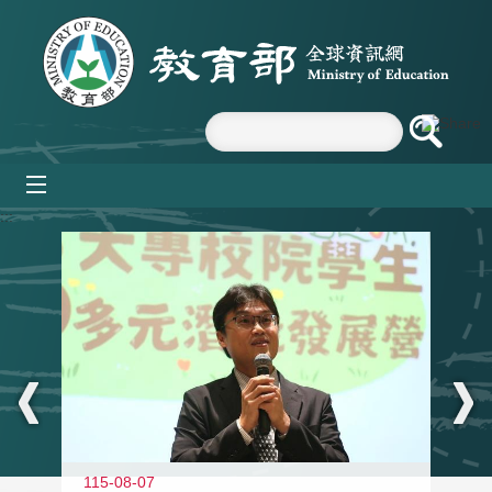
跳到主要內容區塊
mobile_menu
:::
11
115-08-07