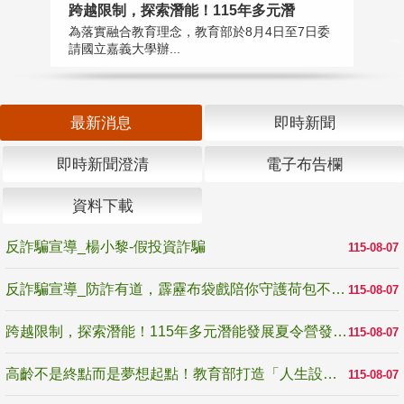
高
跨越限制，探索潛能！115年多元潛
教
為落實融合教育理念，教育部於8月4日至7日委
博
請國立嘉義大學辦...
最新消息
即時新聞
即時新聞澄清
電子布告欄
資料下載
反詐騙宣導_楊小黎-假投資詐騙
115-08-07
反詐騙宣導_防詐有道，霹靂布袋戲陪你守護荷包不受騙
115-08-07
跨越限制，探索潛能！115年多元潛能發展夏令營發掘生命無限可能
115-08-07
高齡不是終點而是夢想起點！教育部打造「人生設計夢工場」 參展第3屆高齡健康產業博覽會
115-08-07