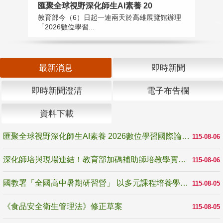
匯聚全球視野深化師生AI素養 20
國
教育部今（6）日起一連兩天於高雄展覽館辦理
教
「2026數位學習...
中
最新消息
即時新聞
即時新聞澄清
電子布告欄
資料下載
匯聚全球視野深化師生AI素養 2026數位學習國際論壇高雄登場
115-08-06
深化師培與現場連結！教育部加碼補助師培教學實踐研究 10月師培國際研討會交流教學實踐經驗
115-08-06
國教署「全國高中暑期研習營」 以多元課程培養學生瞭解誠信專業與倫理價值
115-08-05
《食品安全衛生管理法》修正草案
115-08-05