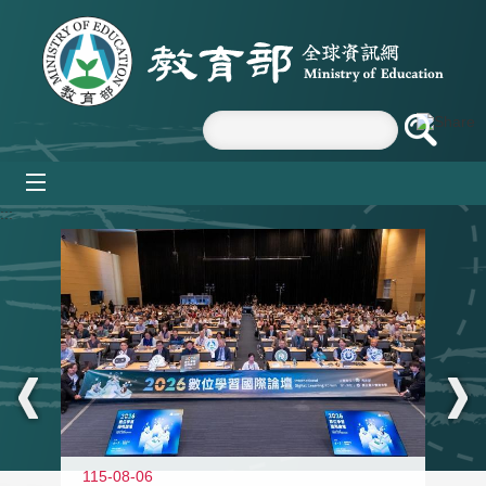
跳到主要內容區塊
mobile_menu
:::
115-08-06
11