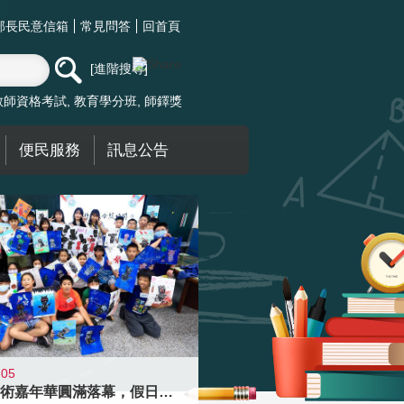
部長民意信箱
常見問答
回首頁
進階搜尋
教師資格考試
教育學分班
師鐸獎
便民服務
訊息公告
-05
學校藝術嘉年華圓滿落幕，假日學校接