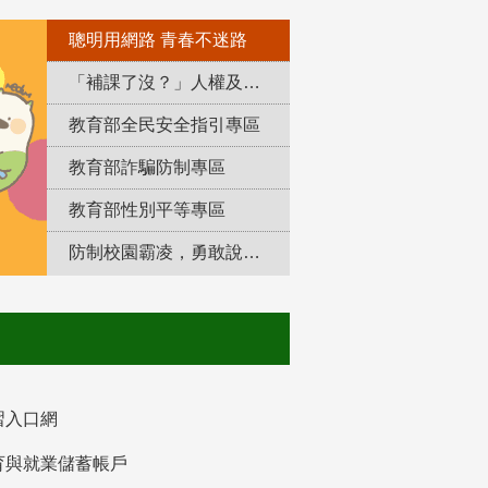
聰明用網路 青春不迷路
「補課了沒？」人權及轉型正義教育專區
教育部全民安全指引專區
教育部詐騙防制專區
教育部性別平等專區
防制校園霸凌，勇敢說出來！
習入口網
育與就業儲蓄帳戶