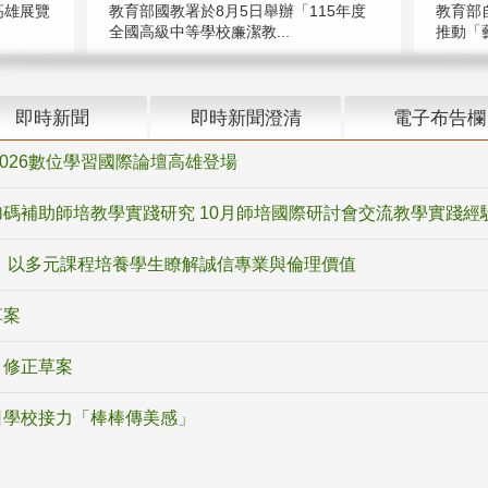
高雄展覽
教育部國教署於8月5日舉辦「115年度
教育部
全國高級中等學校廉潔教...
推動「藝
即時新聞
即時新聞澄清
電子布告欄
2026數位學習國際論壇高雄登場
碼補助師培教學實踐研究 10月師培國際研討會交流教學實踐經
 以多元課程培養學生瞭解誠信專業與倫理價值
草案
》修正草案
日學校接力「棒棒傳美感」