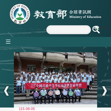
跳到主要內容區塊
mobile_menu
:::
115-08-05
11