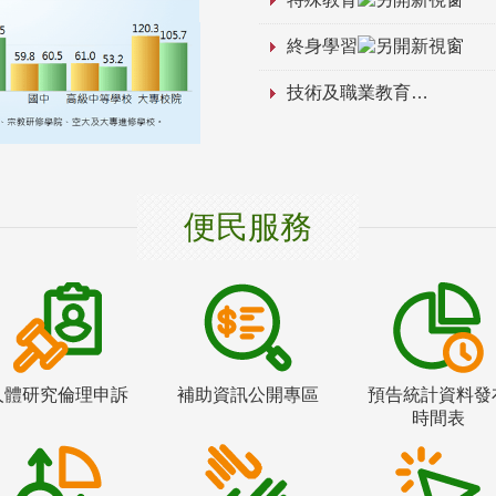
終身學習
技術及職業教育
便民服務
人體研究倫理申訴
補助資訊公開專區
預告統計資料發
時間表