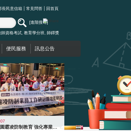
部長民意信箱
常見問答
回首頁
進階搜尋
教師資格考試
教育學分班
師鐸獎
便民服務
訊息公告
-07
落實校園霸凌防制教育 強化專業知能