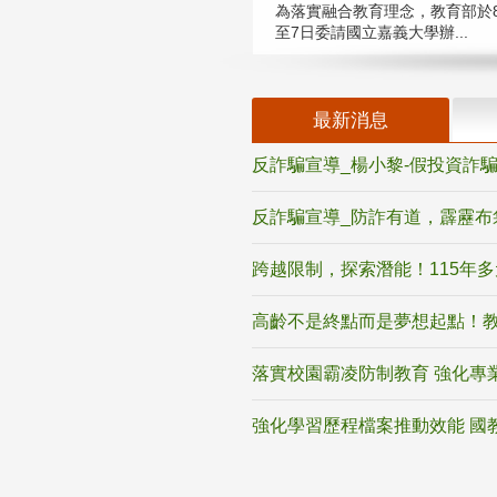
為落實融合教育理念，教育部於8
至7日委請國立嘉義大學辦...
最新消息
反詐騙宣導_楊小黎-假投資詐
反詐騙宣導_防詐有道，霹靂布
跨越限制，探索潛能！115年
高齡不是終點而是夢想起點！教
落實校園霸凌防制教育 強化專
強化學習歷程檔案推動效能 國