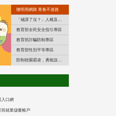
聰明用網路 青春不迷路
「補課了沒？」人權及轉型正義教育專區
教育部全民安全指引專區
教育部詐騙防制專區
教育部性別平等專區
防制校園霸凌，勇敢說出來！
習入口網
育與就業儲蓄帳戶