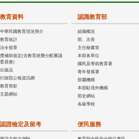
教育資料
認識教育部
中華民國教育現況簡介
組織概況
教育統計
部、次長
法令規章
主任秘書室
獎補助規定(含教育經費分配審議
本部各單位
委員會)
國民及學前教育署
出版品
青年發展署
行政院公報資訊網
部屬機構
教育剪影
本部駐境外機構
主題網站
部史網站
各級學校
認證檢定及留考
便民服務
華語文能力測驗
教育部全民安全指引專區