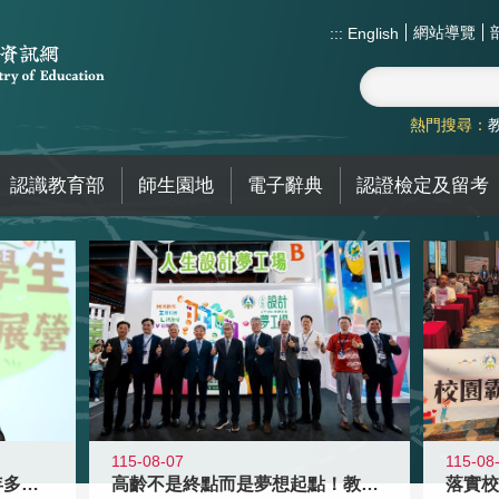
網站導覽
:::
English
熱門搜尋：
認識教育部
師生園地
電子辭典
認證檢定及留考
115-08-07
115-08
高齡不是終點而是夢想起點！教育部打
跨越限制，探索潛能！115年多元潛