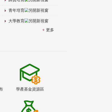
青年培育
大學教育
更多
布
學產基金資源區