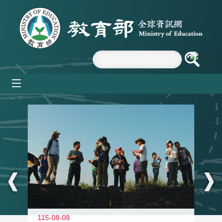
跳到主要內容區塊
mobile_menu
:::
11
115-08-08