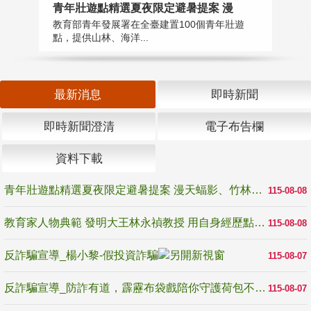
教
青年壯遊點精選夏夜限定避暑提案 漫
在
教育部青年發展署在全臺建置100個青年壯遊
譽
點，提供山林、海洋...
最新消息
即時新聞
即時新聞澄清
電子布告欄
資料下載
青年壯遊點精選夏夜限定避暑提案 漫天蝠影、竹林尋蛙、茶香夜觀 邀青年暮色出發
115-08-08
教育家人物典範 發明大王林永禎教授 用自身經歷點亮學生的路
115-08-08
反詐騙宣導_楊小黎-假投資詐騙
115-08-07
反詐騙宣導_防詐有道，霹靂布袋戲陪你守護荷包不受騙
115-08-07